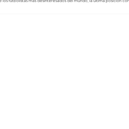
 los futbolistas más desinteresados del mundo, la última posición co