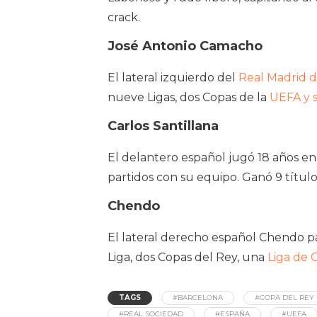
crack.
José Antonio Camacho
El lateral izquierdo del
Real Madrid 
nueve Ligas, dos Copas de la
UEFA y s
Carlos Santillana
El delantero español jugó 18 años en
partidos con su equipo. Ganó 9 título
Chendo
El lateral derecho español Chendo pas
Liga, dos Copas del Rey, una
Liga de
TAGS
#BARCELONA
#COPA DEL REY
#REAL SOCIEDAD
#ESPAÑA
#UEFA