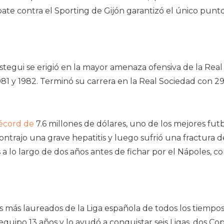
ate contra el Sporting de Gijón garantizó el único punto
tegui se erigió en la mayor amenaza ofensiva de la Real
1 y 1982. Terminó su carrera en la Real Sociedad con 297
récord de
7.6 millones de dólares, uno de los mejores futb
ntrajo una grave hepatitis y luego sufrió una fractura de
 a lo largo de dos años antes de fichar por el Nápoles, c
s más laureados de la Liga española de todos los tiemp
 equipo 13 años y lo ayudó a conquistar seis Ligas, dos Co