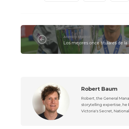
Atletico Madrid
Los mejores once titulares de la
Robert Baum
Robert, the General Manag
storytelling expertise, h
Victoria's Secret, Nationa