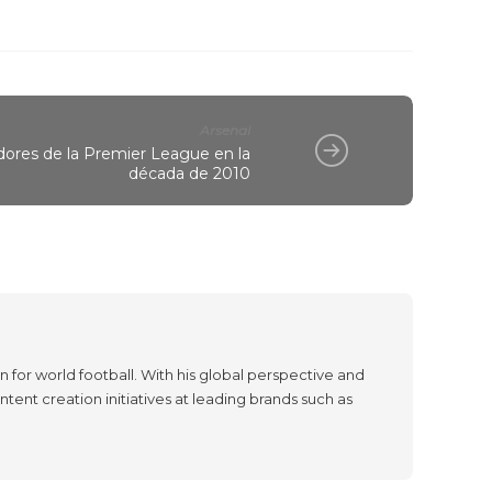
Arsenal
dores de la Premier League en la
década de 2010
 for world football. With his global perspective and
tent creation initiatives at leading brands such as