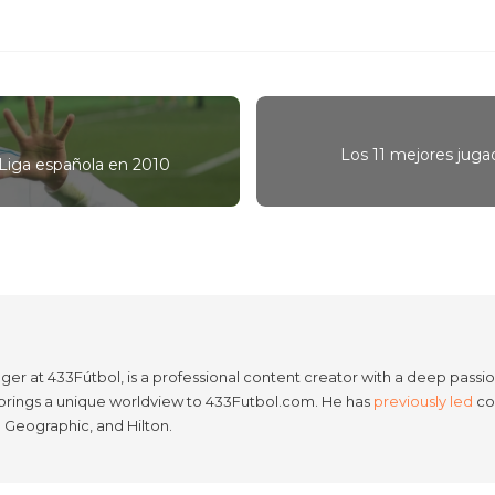
Los 11 mejores juga
 Liga española en 2010
er at 433Fútbol, is a professional content creator with a deep passion
e brings a unique worldview to 433Futbol.com. He has
previously led
con
l Geographic, and Hilton.