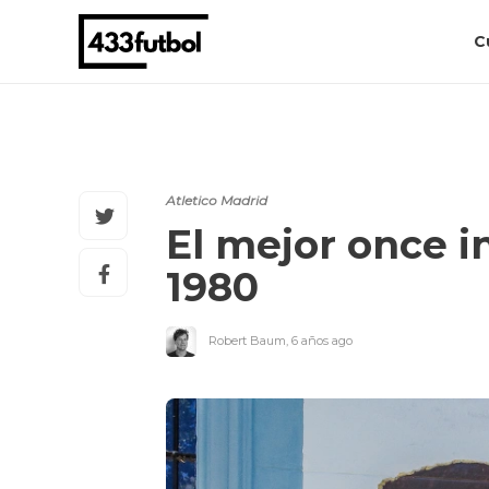
C
Atletico Madrid
El mejor once i
1980
Robert Baum
,
6 años ago