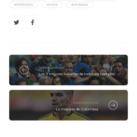
#PORTEROS
#UEFA
#MUNDIAL
Internacional
Los 11 mejores italianos de todos los tiempos
Internacional
Lo mejores de Colombia