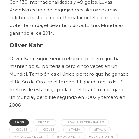
Con 130 internacionalidades y 49 goles, Lukas
Podolski es uno de los jugadores alemanes más
célebres hasta la fecha. Rematador letal con una
potente zurda, el delantero disputó tres Mundiales,
ganando el de 2014.
Oliver Kahn
Oliver Kahn sigue siendo el único portero que ha
mantenido su portería a cero cinco veces en un
Mundial. También es el único portero que ha ganado
el Balón de Oro en el torneo. El guardameta de 1.9
metros de estatura, apodado “el Titán”, nunca ganó
un Mundial, pero fue segundo en 2002 y tercero en
2006.
TAGS
#BRAZIL
#FRANZ BECKENBAUER
#GOLES
#GOLES
#ITALIA
#ITALIA
#MANUEL NEUER
#MUNDIAL
#OLIVER KAHN