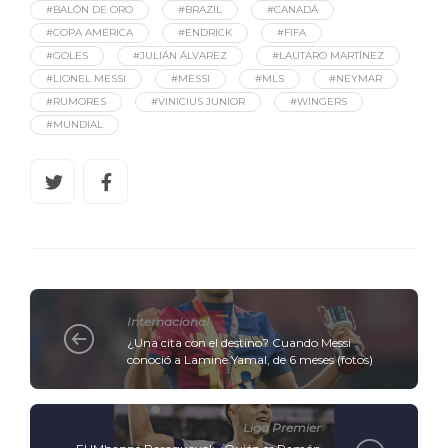
#BALÓN DE ORO
#BRAZIL
#CANADÁ
#COPA AMERICA
#ENDRICK
#FIFA
#GOLES
#JULIÁN ÁLVAREZ
#LAUTARO MARTÍNEZ
#LIONEL MESSI
#MESSI
#MLS
#NEYMAR
#RUMORES
#VINICIUS JUNIOR
#WINGERS
#MUNDIAL
Internacional
¿Una cita con el destino? Cuando Messi
conoció a Lamine Yamal, de 6 meses (fotos)
Liga Premier