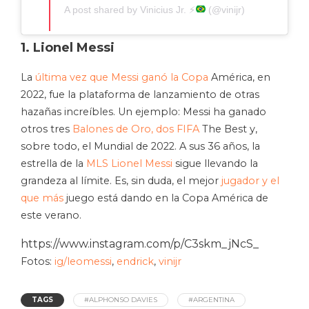
A post shared by Vinicius Jr.
⚡️
(@vinijr)
1. Lionel Messi
La
última vez que Messi ganó la Copa
América, en
2022, fue la plataforma de lanzamiento de otras
hazañas increíbles. Un ejemplo: Messi ha ganado
otros tres
Balones de Oro, dos FIFA
The Best y,
sobre todo, el Mundial de 2022. A sus 36 años, la
estrella de la
MLS Lionel Messi
sigue llevando la
grandeza al límite. Es, sin duda, el mejor
jugador y el
que más
juego está dando en la Copa América de
este verano.
https://www.instagram.com/p/C3skm_jNcS_
Fotos:
ig/leomessi
,
endrick
,
vinijr
TAGS
#ALPHONSO DAVIES
#ARGENTINA